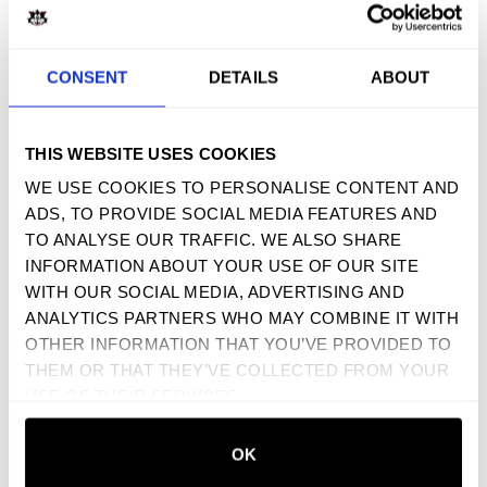
KOM OP PILGRIM...HET IS SURFER
ROSA LIVE IN LONDEN - CD
CONSENT
DETAILS
ABOUT
$ 19.90 USD
THIS WEBSITE USES COOKIES
MELD U AAN VOOR ONZE NIEUWSBRIEF
WE USE COOKIES TO PERSONALISE CONTENT AND
ADS, TO PROVIDE SOCIAL MEDIA FEATURES AND
TO ANALYSE OUR TRAFFIC. WE ALSO SHARE
INFORMATION ABOUT YOUR USE OF OUR SITE
WITH OUR SOCIAL MEDIA, ADVERTISING AND
ANALYTICS PARTNERS WHO MAY COMBINE IT WITH
OTHER INFORMATION THAT YOU’VE PROVIDED TO
THEM OR THAT THEY’VE COLLECTED FROM YOUR
USE OF THEIR SERVICES.
OK